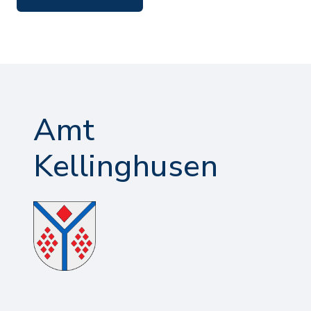
Amt
Kellinghusen