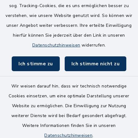
sog. Tracking-Cookies, die es uns ermöglichen besser zu
Mittwoch
verstehen, wie unsere Website genutzt wird. So können wir
8.00-12.00 Uhr
unser Angebot weiter verbessern. Ihre erteilte Einwilligung
Freitag
hierfür können Sie jederzeit über den Link in unseren
8.00-11.00 Uhr
Datenschutzhinweisen
widerrufen.
Ich stimme zu
Ich stimme nicht zu
Wir weisen darauf hin, dass wir technisch notwendige
Kontakt
Cookies einsetzen, um eine optimale Darstellung unserer
Website zu ermöglichen. Die Einwilligung zur Nutzung
Bankverbindungen
weiterer Dienste wird bei Bedarf gesondert abgefragt.
Weitere Informationen finden Sie in unseren
Barrierefreiheit
Datenschutzhinweisen
.