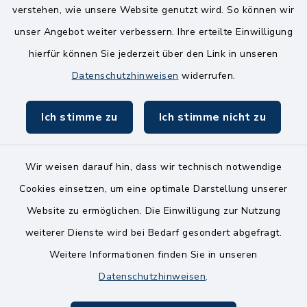
verstehen, wie unsere Website genutzt wird. So können wir
8.00-12.00 Uhr
unser Angebot weiter verbessern. Ihre erteilte Einwilligung
Freitag
hierfür können Sie jederzeit über den Link in unseren
8.00-11.00 Uhr
Datenschutzhinweisen
widerrufen.
Ich stimme zu
Ich stimme nicht zu
Wir weisen darauf hin, dass wir technisch notwendige
Kontakt
Cookies einsetzen, um eine optimale Darstellung unserer
Website zu ermöglichen. Die Einwilligung zur Nutzung
Bankverbindungen
weiterer Dienste wird bei Bedarf gesondert abgefragt.
Weitere Informationen finden Sie in unseren
Barrierefreiheit
Datenschutzhinweisen
.
Datenschutz