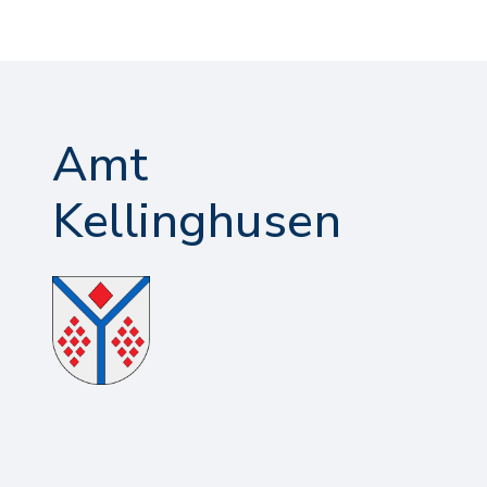
Amt
Kellinghusen