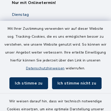
Nur mit Onlinetermin!
Dienstag
8.00-12.00 Uhr
14.00-18.00 Uhr
Mit Ihrer Zustimmung verwenden wir auf dieser Website
sog. Tracking-Cookies, die es uns ermöglichen besser zu
Mittwoch
verstehen, wie unsere Website genutzt wird. So können wir
8.00-12.00 Uhr
unser Angebot weiter verbessern. Ihre erteilte Einwilligung
Freitag
hierfür können Sie jederzeit über den Link in unseren
8.00-11.00 Uhr
Datenschutzhinweisen
widerrufen.
Ich stimme zu
Ich stimme nicht zu
Wir weisen darauf hin, dass wir technisch notwendige
Kontakt
Cookies einsetzen, um eine optimale Darstellung unserer