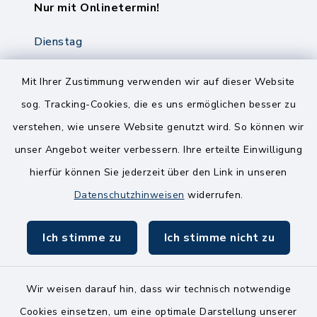
Nur mit Onlinetermin!
Dienstag
8.00-12.00 Uhr
14.00-18.00 Uhr
Mit Ihrer Zustimmung verwenden wir auf dieser Website
sog. Tracking-Cookies, die es uns ermöglichen besser zu
Mittwoch
verstehen, wie unsere Website genutzt wird. So können wir
8.00-12.00 Uhr
unser Angebot weiter verbessern. Ihre erteilte Einwilligung
Freitag
hierfür können Sie jederzeit über den Link in unseren
8.00-11.00 Uhr
Datenschutzhinweisen
widerrufen.
Ich stimme zu
Ich stimme nicht zu
Wir weisen darauf hin, dass wir technisch notwendige
Kontakt
Cookies einsetzen, um eine optimale Darstellung unserer