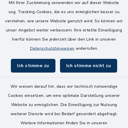
14.00-18.00 Uhr
Mit Ihrer Zustimmung verwenden wir auf dieser Website
sog. Tracking-Cookies, die es uns ermöglichen besser zu
Mittwoch
verstehen, wie unsere Website genutzt wird. So können wir
8.00-12.00 Uhr
unser Angebot weiter verbessern. Ihre erteilte Einwilligung
Freitag
hierfür können Sie jederzeit über den Link in unseren
8.00-11.00 Uhr
Datenschutzhinweisen
widerrufen.
Ich stimme zu
Ich stimme nicht zu
Wir weisen darauf hin, dass wir technisch notwendige
Kontakt
Cookies einsetzen, um eine optimale Darstellung unserer
Website zu ermöglichen. Die Einwilligung zur Nutzung
Bankverbindungen
weiterer Dienste wird bei Bedarf gesondert abgefragt.
Weitere Informationen finden Sie in unseren
Barrierefreiheit