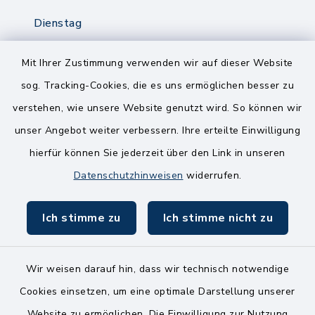
Dienstag
8.00-12.00 Uhr
14.00-18.00 Uhr
Mit Ihrer Zustimmung verwenden wir auf dieser Website
sog. Tracking-Cookies, die es uns ermöglichen besser zu
Mittwoch
verstehen, wie unsere Website genutzt wird. So können wir
8.00-12.00 Uhr
unser Angebot weiter verbessern. Ihre erteilte Einwilligung
Freitag
hierfür können Sie jederzeit über den Link in unseren
8.00-11.00 Uhr
Datenschutzhinweisen
widerrufen.
Ich stimme zu
Ich stimme nicht zu
Wir weisen darauf hin, dass wir technisch notwendige
Kontakt
Cookies einsetzen, um eine optimale Darstellung unserer
Website zu ermöglichen. Die Einwilligung zur Nutzung