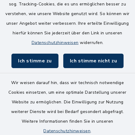
sog. Tracking-Cookies, die es uns ermöglichen besser zu
Mittwoch
verstehen, wie unsere Website genutzt wird. So können wir
8.00-12.00 Uhr
unser Angebot weiter verbessern. Ihre erteilte Einwilligung
Freitag
hierfür können Sie jederzeit über den Link in unseren
8.00-11.00 Uhr
Datenschutzhinweisen
widerrufen.
Ich stimme zu
Ich stimme nicht zu
Wir weisen darauf hin, dass wir technisch notwendige
Kontakt
Cookies einsetzen, um eine optimale Darstellung unserer
Website zu ermöglichen. Die Einwilligung zur Nutzung
Bankverbindungen
weiterer Dienste wird bei Bedarf gesondert abgefragt.
Weitere Informationen finden Sie in unseren
Barrierefreiheit
Datenschutzhinweisen
.