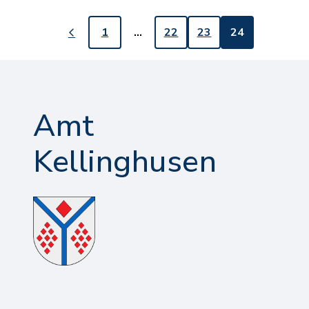
1
…
22
23
24
Amt
Kellinghusen