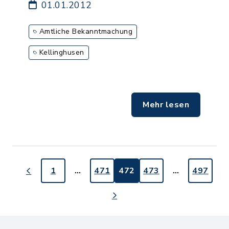
01.01.2012
Amtliche Bekanntmachung
Kellinghusen
Mehr lesen
1
…
471
472
473
…
497