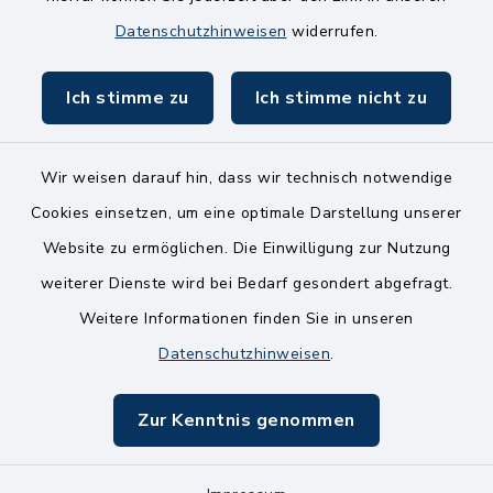
8.00-11.00 Uhr
Datenschutzhinweisen
widerrufen.
Ich stimme zu
Ich stimme nicht zu
Wir weisen darauf hin, dass wir technisch notwendige
Kontakt
Cookies einsetzen, um eine optimale Darstellung unserer
Website zu ermöglichen. Die Einwilligung zur Nutzung
Bankverbindungen
weiterer Dienste wird bei Bedarf gesondert abgefragt.
Weitere Informationen finden Sie in unseren
Barrierefreiheit
Datenschutzhinweisen
.
Datenschutz
Zur Kenntnis genommen
Impressum