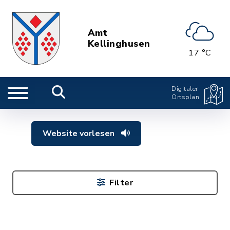
Amt
Kellinghusen
17 °C
Digitaler
Ortsplan
Website vorlesen
Filter