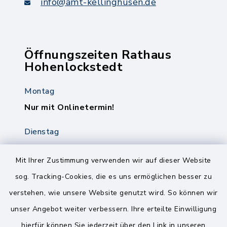
info@amt-kellinghusen.de
Öffnungszeiten Rathaus
Hohenlockstedt
Montag
Nur mit Onlinetermin!
Dienstag
8.00-12.00 Uhr
14.00-18.00 Uhr
Mit Ihrer Zustimmung verwenden wir auf dieser Website
sog. Tracking-Cookies, die es uns ermöglichen besser zu
Mittwoch
verstehen, wie unsere Website genutzt wird. So können wir
8.00-12.00 Uhr
unser Angebot weiter verbessern. Ihre erteilte Einwilligung
Freitag
hierfür können Sie jederzeit über den Link in unseren