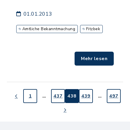
01.01.2013
Amtliche Bekanntmachung
Fitzbek
Mehr lesen
1
…
437
438
439
…
497