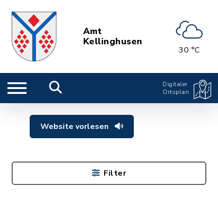
Amt
Kellinghusen
30 °C
Digitaler
Ortsplan
Website vorlesen
Filter