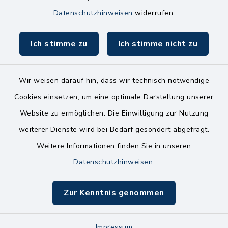
8.00-11.00 Uhr
Datenschutzhinweisen
widerrufen.
Ich stimme zu
Ich stimme nicht zu
Wir weisen darauf hin, dass wir technisch notwendige
Kontakt
Cookies einsetzen, um eine optimale Darstellung unserer
Website zu ermöglichen. Die Einwilligung zur Nutzung
Bankverbindungen
weiterer Dienste wird bei Bedarf gesondert abgefragt.
Weitere Informationen finden Sie in unseren
Barrierefreiheit
Datenschutzhinweisen
.
Datenschutz
Zur Kenntnis genommen
Impressum
Impressum