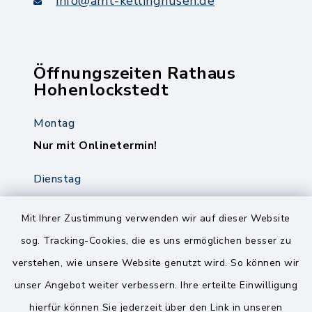
info@amt-kellinghusen.de
Öffnungszeiten Rathaus
Hohenlockstedt
Montag
Nur mit Onlinetermin!
Dienstag
8.00-12.00 Uhr
14.00-18.00 Uhr
Mit Ihrer Zustimmung verwenden wir auf dieser Website
sog. Tracking-Cookies, die es uns ermöglichen besser zu
Mittwoch
verstehen, wie unsere Website genutzt wird. So können wir
8.00-12.00 Uhr
unser Angebot weiter verbessern. Ihre erteilte Einwilligung
Freitag
hierfür können Sie jederzeit über den Link in unseren