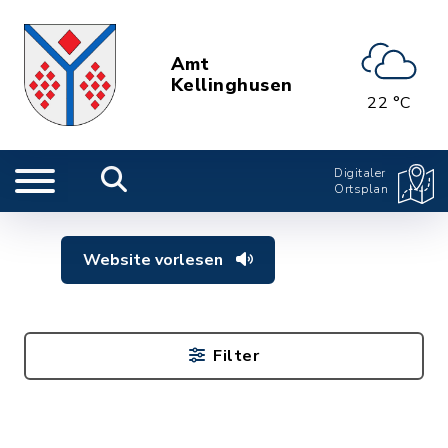
Amt
Kellinghusen
22 °C
Digitaler
Ortsplan
Website vorlesen
Filter