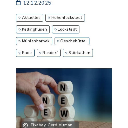
12.12.2025
Aktuelles
Hohenlockstedt
Kellinghusen
Lockstedt
Mühlenbarbek
Oeschebüttel
Rade
Rosdorf
Störkathen
Pixabay, Gerd Altman