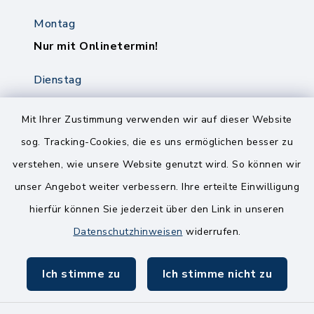
Montag
Nur mit Onlinetermin!
Dienstag
8.00-12.00 Uhr
14.00-18.00 Uhr
Mit Ihrer Zustimmung verwenden wir auf dieser Website
sog. Tracking-Cookies, die es uns ermöglichen besser zu
Mittwoch
verstehen, wie unsere Website genutzt wird. So können wir
8.00-12.00 Uhr
unser Angebot weiter verbessern. Ihre erteilte Einwilligung
Freitag
hierfür können Sie jederzeit über den Link in unseren
8.00-11.00 Uhr
Datenschutzhinweisen
widerrufen.
Ich stimme zu
Ich stimme nicht zu