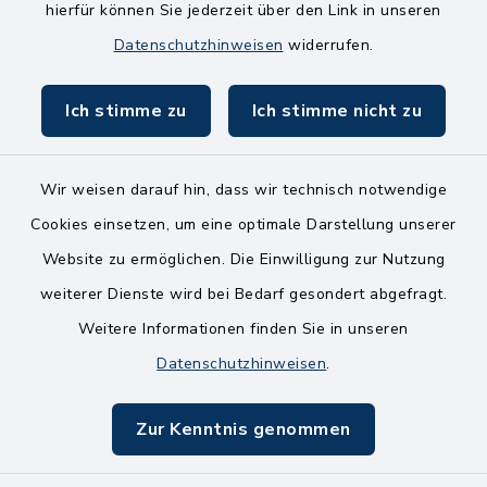
Freitag
hierfür können Sie jederzeit über den Link in unseren
8.00-11.00 Uhr
Datenschutzhinweisen
widerrufen.
Ich stimme zu
Ich stimme nicht zu
Wir weisen darauf hin, dass wir technisch notwendige
Kontakt
Cookies einsetzen, um eine optimale Darstellung unserer
Website zu ermöglichen. Die Einwilligung zur Nutzung
Bankverbindungen
weiterer Dienste wird bei Bedarf gesondert abgefragt.
Weitere Informationen finden Sie in unseren
Barrierefreiheit
Datenschutzhinweisen
.
Datenschutz
Zur Kenntnis genommen
Impressum