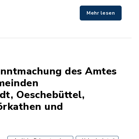
Mehr lesen
kanntmachung des Amtes
emeinden
dt, Oeschebüttel,
örkathen und