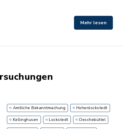
Mehr lesen
ersuchungen
Amtliche Bekanntmachung
Hohenlockstedt
Kellinghusen
Lockstedt
Oeschebüttel