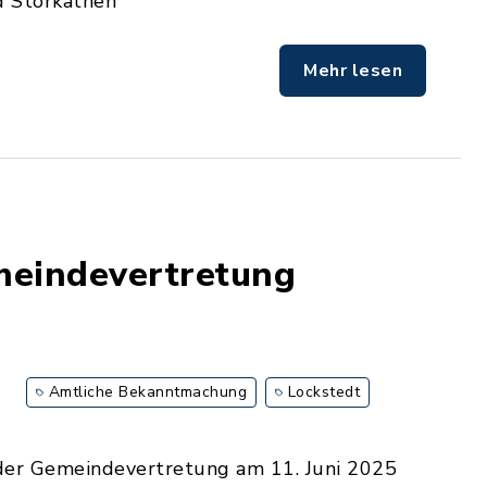
d Störkathen
Mehr lesen
meindevertretung
Amtliche Bekanntmachung
Lockstedt
 der Gemeindevertretung am 11. Juni 2025