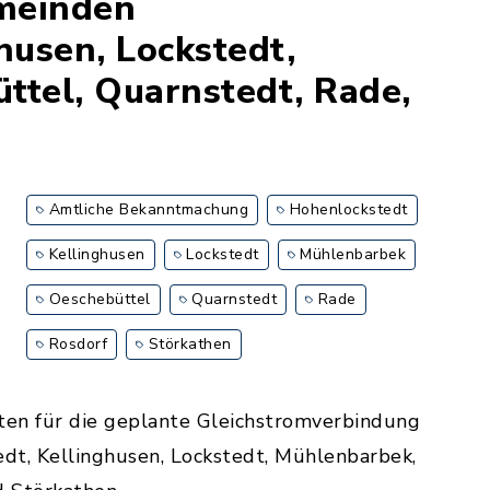
emeinden
husen, Lockstedt,
ttel, Quarnstedt, Rade,
Amtliche Bekanntmachung
Hohenlockstedt
Kellinghusen
Lockstedt
Mühlenbarbek
Oeschebüttel
Quarnstedt
Rade
Rosdorf
Störkathen
en für die geplante Gleichstromverbindung
t, Kellinghusen, Lockstedt, Mühlenbarbek,