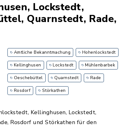
husen, Lockstedt,
ttel, Quarnstedt, Rade,
Amtliche Bekanntmachung
Hohenlockstedt
Kellinghusen
Lockstedt
Mühlenbarbek
Oeschebüttel
Quarnstedt
Rade
Rosdorf
Störkathen
lockstedt, Kellinghusen, Lockstedt,
de, Rosdorf und Störkathen für den