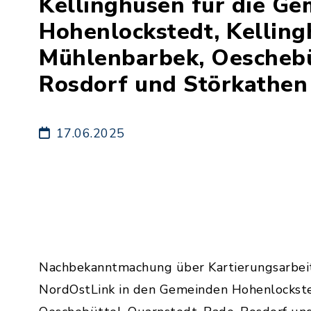
Kellinghusen für die G
Hohenlockstedt, Kelling
Mühlenbarbek, Oeschebü
Rosdorf und Störkathen
17.06.2025
Nachbekanntmachung über Kartierungsarbeit
NordOstLink in den Gemeinden Hohenlocksted