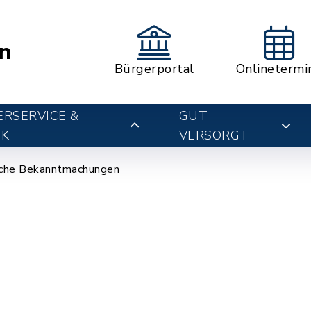
n
Bürgerportal
Onlinetermi
RSERVICE &
GUT
IK
VERSORGT
che Bekanntmachungen