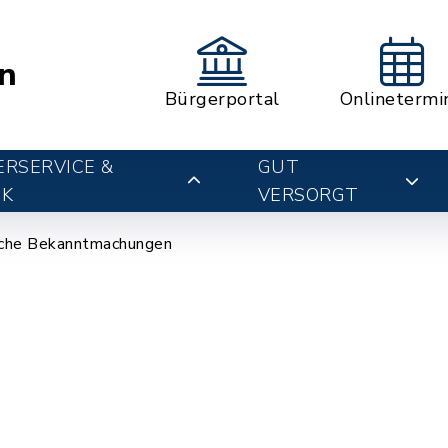
n
Bürgerportal
Onlinetermi
RSERVICE &
GUT
IK
VERSORGT
che Bekanntmachungen