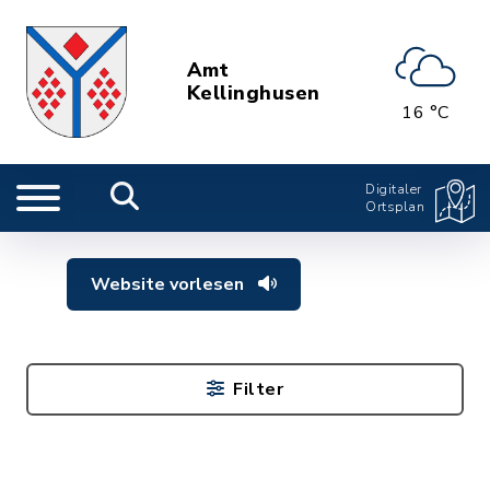
Amt
Kellinghusen
16 °C
Digitaler
Ortsplan
Website vorlesen
Filter