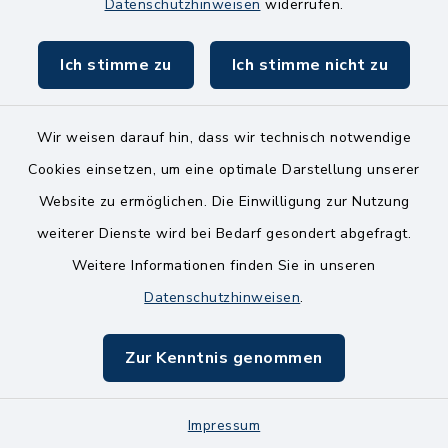
8.00-11.00 Uhr
Datenschutzhinweisen
widerrufen.
Ich stimme zu
Ich stimme nicht zu
Wir weisen darauf hin, dass wir technisch notwendige
Kontakt
Cookies einsetzen, um eine optimale Darstellung unserer
Website zu ermöglichen. Die Einwilligung zur Nutzung
Bankverbindungen
weiterer Dienste wird bei Bedarf gesondert abgefragt.
Weitere Informationen finden Sie in unseren
Barrierefreiheit
Datenschutzhinweisen
.
Datenschutz
Zur Kenntnis genommen
Impressum
Sitemap
Impressum