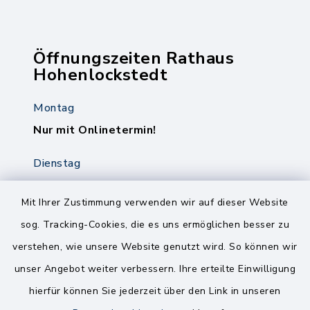
Öffnungszeiten Rathaus
Hohenlockstedt
Montag
Nur mit Onlinetermin!
Dienstag
8.00-12.00 Uhr
14.00-18.00 Uhr
Mit Ihrer Zustimmung verwenden wir auf dieser Website
sog. Tracking-Cookies, die es uns ermöglichen besser zu
Mittwoch
verstehen, wie unsere Website genutzt wird. So können wir
8.00-12.00 Uhr
unser Angebot weiter verbessern. Ihre erteilte Einwilligung
Freitag
hierfür können Sie jederzeit über den Link in unseren