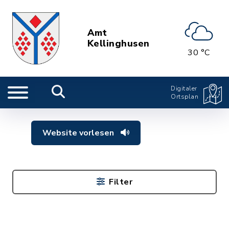
Amt
Kellinghusen
30 °C
Digitaler
Ortsplan
Website vorlesen
Filter