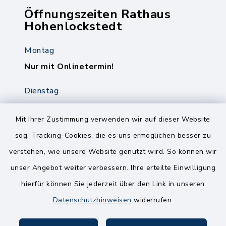
Öffnungszeiten Rathaus
Hohenlockstedt
Montag
Nur mit Onlinetermin!
Dienstag
8.00-12.00 Uhr
14.00-18.00 Uhr
Mit Ihrer Zustimmung verwenden wir auf dieser Website
sog. Tracking-Cookies, die es uns ermöglichen besser zu
Mittwoch
verstehen, wie unsere Website genutzt wird. So können wir
8.00-12.00 Uhr
unser Angebot weiter verbessern. Ihre erteilte Einwilligung
Freitag
hierfür können Sie jederzeit über den Link in unseren
8.00-11.00 Uhr
Datenschutzhinweisen
widerrufen.