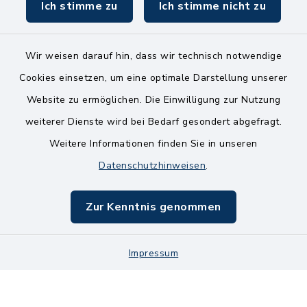
Ich stimme zu
Ich stimme nicht zu
Wir weisen darauf hin, dass wir technisch notwendige
Kontakt
Cookies einsetzen, um eine optimale Darstellung unserer
Website zu ermöglichen. Die Einwilligung zur Nutzung
Bankverbindungen
weiterer Dienste wird bei Bedarf gesondert abgefragt.
Weitere Informationen finden Sie in unseren
Barrierefreiheit
Datenschutzhinweisen
.
Datenschutz
Zur Kenntnis genommen
Impressum
Sitemap
Impressum
Cookie-Einstellungen