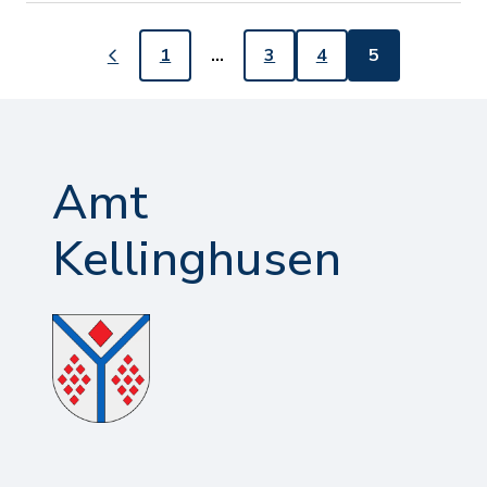
1
…
3
4
5
Amt
Kellinghusen