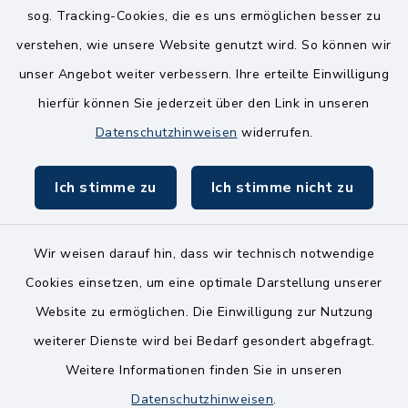
sog. Tracking-Cookies, die es uns ermöglichen besser zu
Mittwoch
verstehen, wie unsere Website genutzt wird. So können wir
8.00-12.00 Uhr
unser Angebot weiter verbessern. Ihre erteilte Einwilligung
Freitag
hierfür können Sie jederzeit über den Link in unseren
8.00-11.00 Uhr
Datenschutzhinweisen
widerrufen.
Ich stimme zu
Ich stimme nicht zu
Wir weisen darauf hin, dass wir technisch notwendige
Kontakt
Cookies einsetzen, um eine optimale Darstellung unserer
Website zu ermöglichen. Die Einwilligung zur Nutzung
Bankverbindungen
weiterer Dienste wird bei Bedarf gesondert abgefragt.
Weitere Informationen finden Sie in unseren
Barrierefreiheit
Datenschutzhinweisen
.