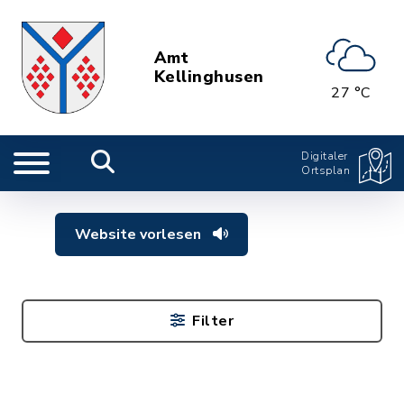
Amt
Kellinghusen
27 °C
Digitaler
Ortsplan
Website vorlesen
Filter