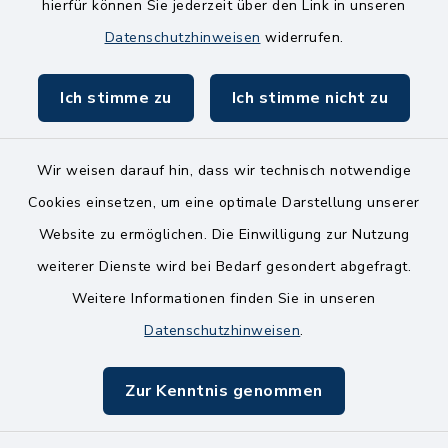
Freitag
hierfür können Sie jederzeit über den Link in unseren
8.00-11.00 Uhr
Datenschutzhinweisen
widerrufen.
Ich stimme zu
Ich stimme nicht zu
Wir weisen darauf hin, dass wir technisch notwendige
Kontakt
Cookies einsetzen, um eine optimale Darstellung unserer
Website zu ermöglichen. Die Einwilligung zur Nutzung
Bankverbindungen
weiterer Dienste wird bei Bedarf gesondert abgefragt.
Weitere Informationen finden Sie in unseren
Barrierefreiheit
Datenschutzhinweisen
.
Datenschutz
Zur Kenntnis genommen
Impressum