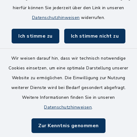
Freitag
hierfür können Sie jederzeit über den Link in unseren
8.00-11.00 Uhr
Datenschutzhinweisen
widerrufen.
Ich stimme zu
Ich stimme nicht zu
Wir weisen darauf hin, dass wir technisch notwendige
Kontakt
Cookies einsetzen, um eine optimale Darstellung unserer
Website zu ermöglichen. Die Einwilligung zur Nutzung
Bankverbindungen
weiterer Dienste wird bei Bedarf gesondert abgefragt.
Weitere Informationen finden Sie in unseren
Barrierefreiheit
Datenschutzhinweisen
.
Datenschutz
Zur Kenntnis genommen
Impressum