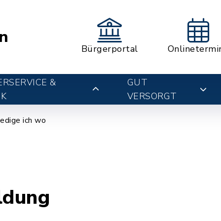
n
Bürgerportal
Onlinetermi
RSERVICE &
GUT
IK
VERSORGT
edige ich wo
ldung