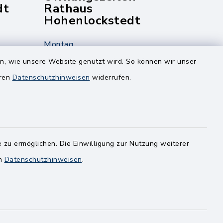
dt
Rathaus
Hohenlockstedt
Montag
edt
Nur mit Onlinetermin!
en, wie unsere Website genutzt wird. So können wir unser
eren
Datenschutzhinweisen
widerrufen.
Dienstag
8.00-12.00 Uhr
14.00-18.00 Uhr
ghusen.de
Mittwoch
 zu ermöglichen. Die Einwilligung zur Nutzung weiterer
8.00-12.00 Uhr
en
Datenschutzhinweisen
.
Freitag
8.00-11.00 Uhr