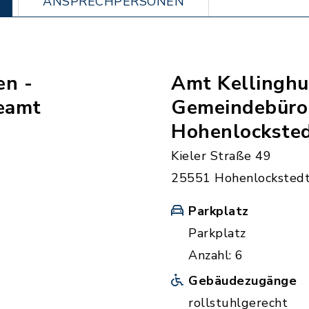
ANSPRECHPERSONEN
en -
Amt Kellinghu
eamt
Gemeindebüro
Hohenlockste
Kieler Straße 49
25551 Hohenlocksted
Parkplatz
Parkplatz
Anzahl: 6
Gebäudezugänge
rollstuhlgerecht