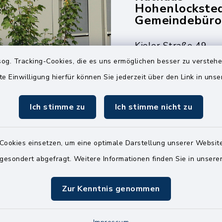
Hohenlockste
Gemeindebüro
Kieler Straße 49
25551 Hohenlockst
og. Tracking-Cookies, die es uns ermöglichen besser zu versteh
te Einwilligung hierfür können Sie jederzeit über den Link in uns
04826 30-0
04826 30-15
Ich stimme zu
Ich stimme nicht zu
info@amt-kellin
Cookies einsetzen, um eine optimale Darstellung unserer Website
 gesondert abgefragt. Weitere Informationen finden Sie in unser
Zur Kenntnis genommen