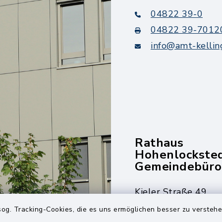
04822 39-0
04822 39-7012
info@amt-kellin
Rathaus
Hohenlockste
Gemeindebüro
Kieler Straße 49
25551 Hohenlockst
og. Tracking-Cookies, die es uns ermöglichen besser zu versteh