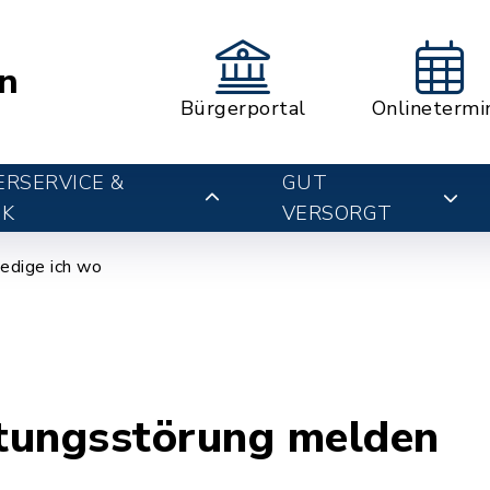
n
Bürgerportal
Onlinetermi
RSERVICE &
GUT
IK
VERSORGT
edige ich wo
tungsstörung melden