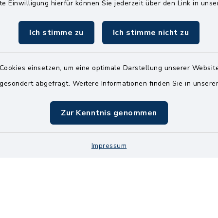
te Einwilligung hierfür können Sie jederzeit über den Link in uns
04826 30-0
04826 30-15
Ich stimme zu
Ich stimme nicht zu
info@amt-kellin
Cookies einsetzen, um eine optimale Darstellung unserer Website
 gesondert abgefragt. Weitere Informationen finden Sie in unser
Zur Kenntnis genommen
Impressum
Kontakt
Bankve
Datenschutz
Im
Cookie-Einstellung