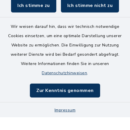
Ich stimme zu
Ich stimme nicht zu
Wir weisen darauf hin, dass wir technisch notwendige
Kontakt
Cookies einsetzen, um eine optimale Darstellung unserer
Website zu ermöglichen. Die Einwilligung zur Nutzung
Bankverbindungen
weiterer Dienste wird bei Bedarf gesondert abgefragt.
Weitere Informationen finden Sie in unseren
Barrierefreiheit
Datenschutzhinweisen
.
Datenschutz
Zur Kenntnis genommen
Impressum
Impressum
Sitemap
Cookie-Einstellungen