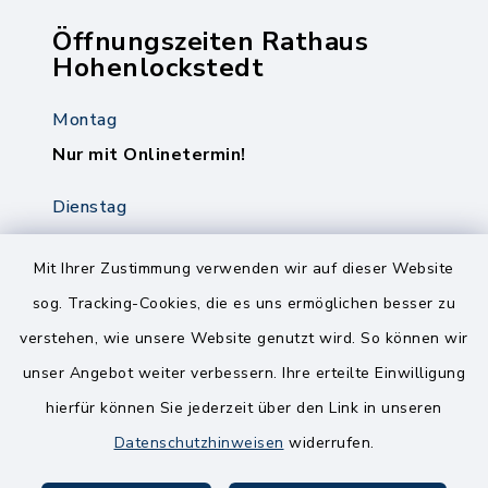
Öffnungszeiten Rathaus
Hohenlockstedt
Montag
Nur mit Onlinetermin!
Dienstag
8.00-12.00 Uhr
14.00-18.00 Uhr
Mit Ihrer Zustimmung verwenden wir auf dieser Website
sog. Tracking-Cookies, die es uns ermöglichen besser zu
Mittwoch
verstehen, wie unsere Website genutzt wird. So können wir
8.00-12.00 Uhr
unser Angebot weiter verbessern. Ihre erteilte Einwilligung
Freitag
hierfür können Sie jederzeit über den Link in unseren
8.00-11.00 Uhr
Datenschutzhinweisen
widerrufen.