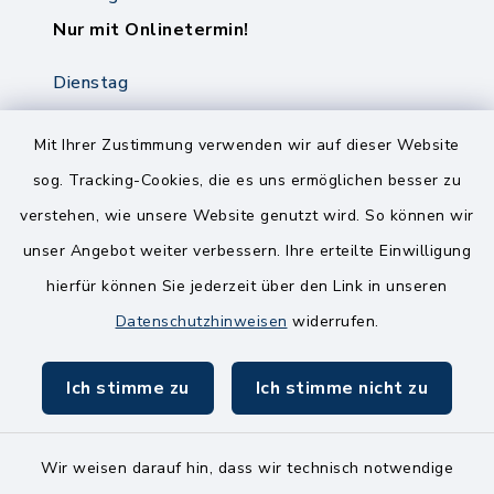
Nur mit Onlinetermin!
Dienstag
8.00-12.00 Uhr
14.00-18.00 Uhr
Mit Ihrer Zustimmung verwenden wir auf dieser Website
sog. Tracking-Cookies, die es uns ermöglichen besser zu
Mittwoch
verstehen, wie unsere Website genutzt wird. So können wir
8.00-12.00 Uhr
unser Angebot weiter verbessern. Ihre erteilte Einwilligung
Freitag
hierfür können Sie jederzeit über den Link in unseren
8.00-11.00 Uhr
Datenschutzhinweisen
widerrufen.
Ich stimme zu
Ich stimme nicht zu
Wir weisen darauf hin, dass wir technisch notwendige