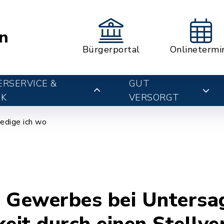
n
Bürgerportal
Onlinetermi
RSERVICE &
GUT
IK
VERSORGT
edige ich wo
s Gewerbes bei Unters