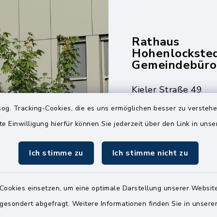
Rathaus
Hohenlockste
Gemeindebüro
Kieler Straße 49
25551 Hohenlockst
og. Tracking-Cookies, die es uns ermöglichen besser zu versteh
te Einwilligung hierfür können Sie jederzeit über den Link in uns
04826 30-0
04826 30-15
Ich stimme zu
Ich stimme nicht zu
info@amt-kellin
Cookies einsetzen, um eine optimale Darstellung unserer Website
 gesondert abgefragt. Weitere Informationen finden Sie in unser