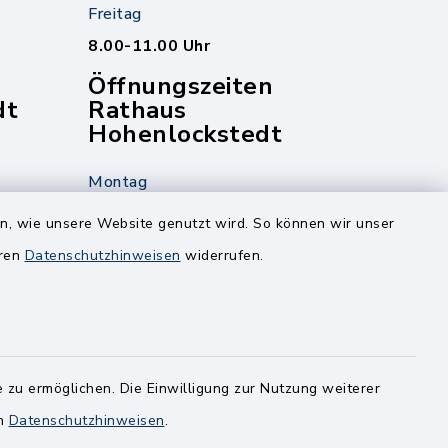
Freitag
8.00-11.00 Uhr
Öffnungszeiten
dt
Rathaus
Hohenlockstedt
Montag
edt
Nur mit Onlinetermin!
en, wie unsere Website genutzt wird. So können wir unser
eren
Datenschutzhinweisen
widerrufen.
Dienstag
8.00-12.00 Uhr
14.00-18.00 Uhr
ghusen.de
Mittwoch
 zu ermöglichen. Die Einwilligung zur Nutzung weiterer
8.00-12.00 Uhr
en
Datenschutzhinweisen
.
Freitag