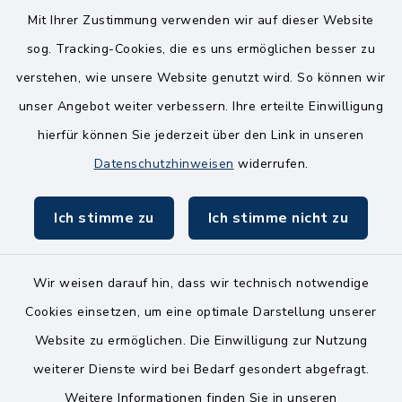
14.00-18.00 Uhr
Mit Ihrer Zustimmung verwenden wir auf dieser Website
sog. Tracking-Cookies, die es uns ermöglichen besser zu
Mittwoch
verstehen, wie unsere Website genutzt wird. So können wir
8.00-12.00 Uhr
unser Angebot weiter verbessern. Ihre erteilte Einwilligung
Freitag
hierfür können Sie jederzeit über den Link in unseren
8.00-11.00 Uhr
Datenschutzhinweisen
widerrufen.
Ich stimme zu
Ich stimme nicht zu
Wir weisen darauf hin, dass wir technisch notwendige
Kontakt
Cookies einsetzen, um eine optimale Darstellung unserer
Website zu ermöglichen. Die Einwilligung zur Nutzung
Bankverbindungen
weiterer Dienste wird bei Bedarf gesondert abgefragt.
Weitere Informationen finden Sie in unseren