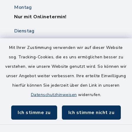
Montag
Nur mit Onlinetermin!
Dienstag
8.00-12.00 Uhr
14.00-18.00 Uhr
Mit Ihrer Zustimmung verwenden wir auf dieser Website
sog. Tracking-Cookies, die es uns ermöglichen besser zu
Mittwoch
verstehen, wie unsere Website genutzt wird. So können wir
8.00-12.00 Uhr
unser Angebot weiter verbessern. Ihre erteilte Einwilligung
Freitag
hierfür können Sie jederzeit über den Link in unseren
8.00-11.00 Uhr
Datenschutzhinweisen
widerrufen.
Ich stimme zu
Ich stimme nicht zu