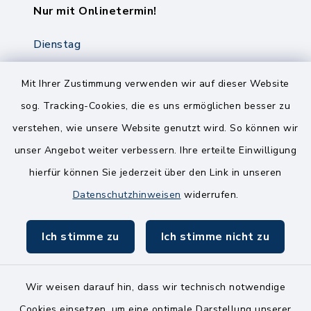
Nur mit Onlinetermin!
Dienstag
8.00-12.00 Uhr
14.00-18.00 Uhr
Mit Ihrer Zustimmung verwenden wir auf dieser Website
sog. Tracking-Cookies, die es uns ermöglichen besser zu
Mittwoch
verstehen, wie unsere Website genutzt wird. So können wir
8.00-12.00 Uhr
unser Angebot weiter verbessern. Ihre erteilte Einwilligung
Freitag
hierfür können Sie jederzeit über den Link in unseren
8.00-11.00 Uhr
Datenschutzhinweisen
widerrufen.
Ich stimme zu
Ich stimme nicht zu
Wir weisen darauf hin, dass wir technisch notwendige
Kontakt
Cookies einsetzen, um eine optimale Darstellung unserer