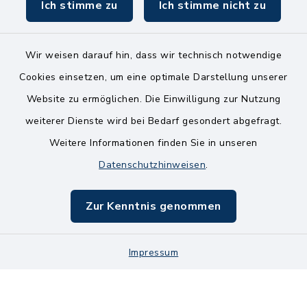
Ich stimme zu
Ich stimme nicht zu
Wir weisen darauf hin, dass wir technisch notwendige
Kontakt
Cookies einsetzen, um eine optimale Darstellung unserer
Website zu ermöglichen. Die Einwilligung zur Nutzung
Bankverbindungen
weiterer Dienste wird bei Bedarf gesondert abgefragt.
Weitere Informationen finden Sie in unseren
Barrierefreiheit
Datenschutzhinweisen
.
Datenschutz
Zur Kenntnis genommen
Impressum
Impressum
Sitemap
Cookie-Einstellungen