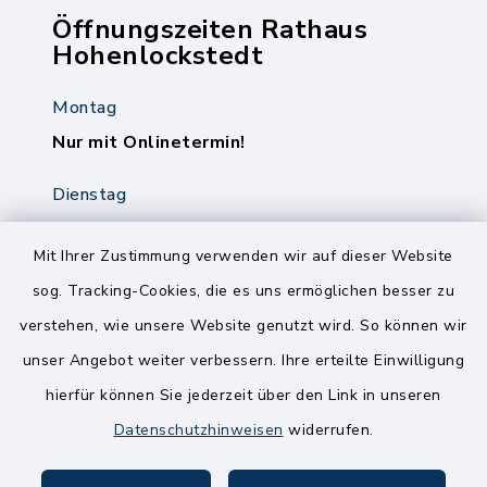
Öffnungszeiten Rathaus
Hohenlockstedt
Montag
Nur mit Onlinetermin!
Dienstag
8.00-12.00 Uhr
14.00-18.00 Uhr
Mit Ihrer Zustimmung verwenden wir auf dieser Website
sog. Tracking-Cookies, die es uns ermöglichen besser zu
Mittwoch
verstehen, wie unsere Website genutzt wird. So können wir
8.00-12.00 Uhr
unser Angebot weiter verbessern. Ihre erteilte Einwilligung
Freitag
hierfür können Sie jederzeit über den Link in unseren
8.00-11.00 Uhr
Datenschutzhinweisen
widerrufen.