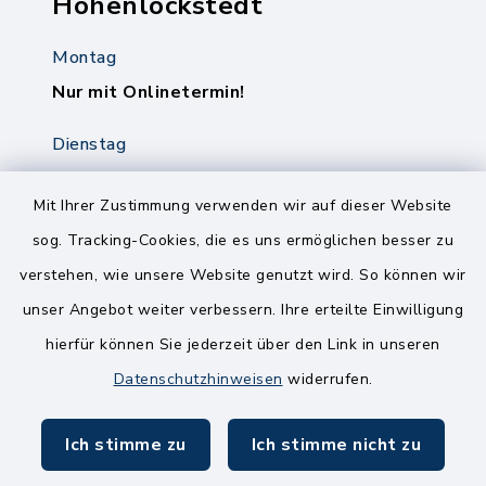
Hohenlockstedt
Montag
Nur mit Onlinetermin!
Dienstag
8.00-12.00 Uhr
14.00-18.00 Uhr
Mit Ihrer Zustimmung verwenden wir auf dieser Website
sog. Tracking-Cookies, die es uns ermöglichen besser zu
Mittwoch
verstehen, wie unsere Website genutzt wird. So können wir
8.00-12.00 Uhr
unser Angebot weiter verbessern. Ihre erteilte Einwilligung
Freitag
hierfür können Sie jederzeit über den Link in unseren
8.00-11.00 Uhr
Datenschutzhinweisen
widerrufen.
Ich stimme zu
Ich stimme nicht zu