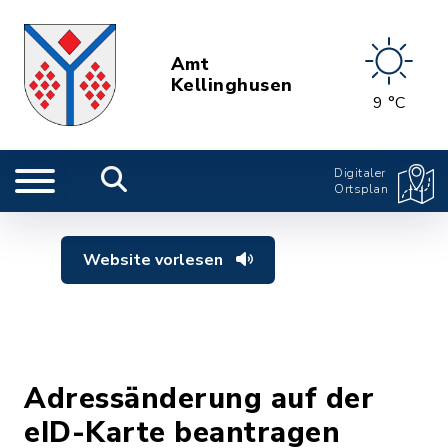
Amt
Kellinghusen
9 °C
Digitaler
Ortsplan
Website vorlesen
Adressänderung auf der
eID-Karte beantragen