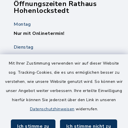
Öffnungszeiten Rathaus
Hohenlockstedt
Montag
Nur mit Onlinetermin!
Dienstag
8.00-12.00 Uhr
14.00-18.00 Uhr
Mit Ihrer Zustimmung verwenden wir auf dieser Website
sog. Tracking-Cookies, die es uns ermöglichen besser zu
Mittwoch
verstehen, wie unsere Website genutzt wird. So können wir
8.00-12.00 Uhr
unser Angebot weiter verbessern. Ihre erteilte Einwilligung
Freitag
hierfür können Sie jederzeit über den Link in unseren
8.00-11.00 Uhr
Datenschutzhinweisen
widerrufen.
Ich stimme zu
Ich stimme nicht zu