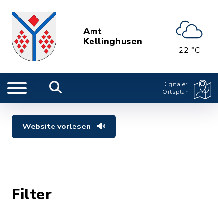
Amt
Kellinghusen
22 °C
Digitaler
Ortsplan
Website vorlesen
Filter