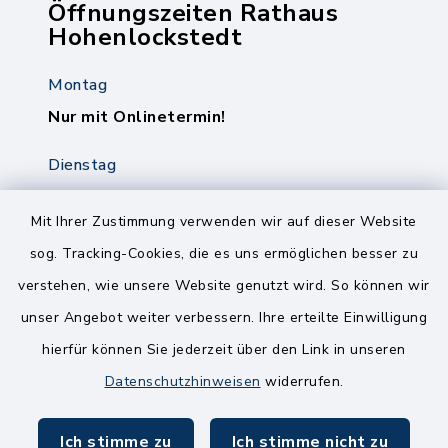
Öffnungszeiten Rathaus
Hohenlockstedt
Montag
Nur mit Onlinetermin!
Dienstag
8.00-12.00 Uhr
14.00-18.00 Uhr
Mit Ihrer Zustimmung verwenden wir auf dieser Website
sog. Tracking-Cookies, die es uns ermöglichen besser zu
Mittwoch
verstehen, wie unsere Website genutzt wird. So können wir
8.00-12.00 Uhr
unser Angebot weiter verbessern. Ihre erteilte Einwilligung
Freitag
hierfür können Sie jederzeit über den Link in unseren
8.00-11.00 Uhr
Datenschutzhinweisen
widerrufen.
Ich stimme zu
Ich stimme nicht zu