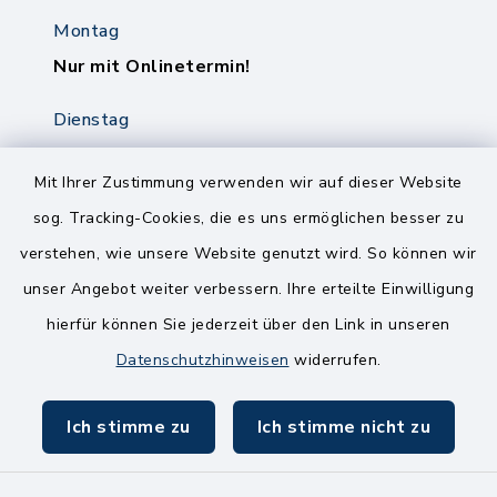
Montag
Nur mit Onlinetermin!
Dienstag
8.00-12.00 Uhr
14.00-18.00 Uhr
Mit Ihrer Zustimmung verwenden wir auf dieser Website
sog. Tracking-Cookies, die es uns ermöglichen besser zu
Mittwoch
verstehen, wie unsere Website genutzt wird. So können wir
8.00-12.00 Uhr
unser Angebot weiter verbessern. Ihre erteilte Einwilligung
Freitag
hierfür können Sie jederzeit über den Link in unseren
8.00-11.00 Uhr
Datenschutzhinweisen
widerrufen.
Ich stimme zu
Ich stimme nicht zu