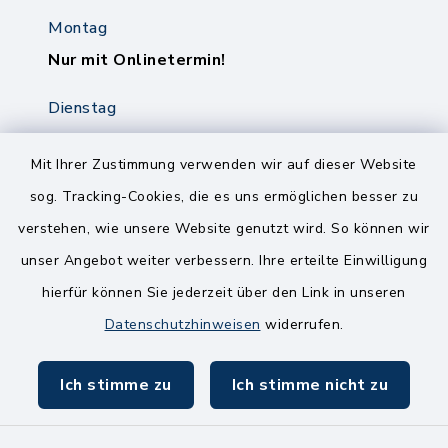
Montag
Nur mit Onlinetermin!
Dienstag
8.00-12.00 Uhr
14.00-18.00 Uhr
Mit Ihrer Zustimmung verwenden wir auf dieser Website
sog. Tracking-Cookies, die es uns ermöglichen besser zu
Mittwoch
verstehen, wie unsere Website genutzt wird. So können wir
8.00-12.00 Uhr
unser Angebot weiter verbessern. Ihre erteilte Einwilligung
Freitag
hierfür können Sie jederzeit über den Link in unseren
8.00-11.00 Uhr
Datenschutzhinweisen
widerrufen.
Ich stimme zu
Ich stimme nicht zu