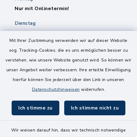
Nur mit Onlinetermin!
Dienstag
8.00-12.00 Uhr
14.00-18.00 Uhr
Mit Ihrer Zustimmung verwenden wir auf dieser Website
sog. Tracking-Cookies, die es uns ermöglichen besser zu
Mittwoch
verstehen, wie unsere Website genutzt wird. So können wir
8.00-12.00 Uhr
unser Angebot weiter verbessern. Ihre erteilte Einwilligung
Freitag
hierfür können Sie jederzeit über den Link in unseren
8.00-11.00 Uhr
Datenschutzhinweisen
widerrufen.
Ich stimme zu
Ich stimme nicht zu
Wir weisen darauf hin, dass wir technisch notwendige