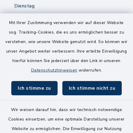
Dienstag
8.00-12.00 Uhr
14.00-18.00 Uhr
Mit Ihrer Zustimmung verwenden wir auf dieser Website
sog. Tracking-Cookies, die es uns ermöglichen besser zu
Mittwoch
verstehen, wie unsere Website genutzt wird. So können wir
8.00-12.00 Uhr
unser Angebot weiter verbessern. Ihre erteilte Einwilligung
Freitag
hierfür können Sie jederzeit über den Link in unseren
8.00-11.00 Uhr
Datenschutzhinweisen
widerrufen.
Ich stimme zu
Ich stimme nicht zu
Wir weisen darauf hin, dass wir technisch notwendige
Kontakt
Cookies einsetzen, um eine optimale Darstellung unserer
Website zu ermöglichen. Die Einwilligung zur Nutzung