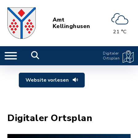
Amt
Kellinghusen
21 °C
Digitaler
Ortsplan
Website vorlesen
Digitaler Ortsplan