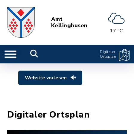
Amt
Kellinghusen
17 °C
Digitaler
Ortsplan
Website vorlesen
Digitaler Ortsplan