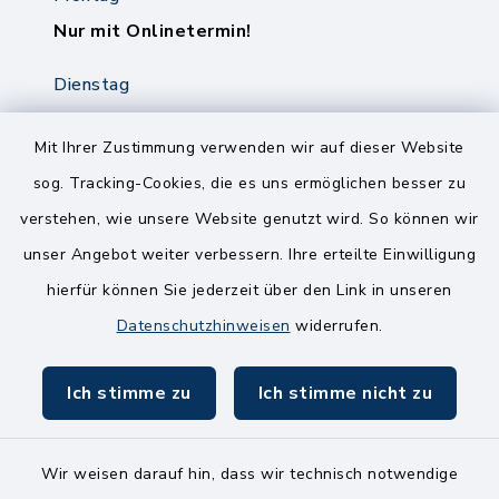
Nur mit Onlinetermin!
Dienstag
8.00-12.00 Uhr
14.00-18.00 Uhr
Mit Ihrer Zustimmung verwenden wir auf dieser Website
sog. Tracking-Cookies, die es uns ermöglichen besser zu
Mittwoch
verstehen, wie unsere Website genutzt wird. So können wir
8.00-12.00 Uhr
unser Angebot weiter verbessern. Ihre erteilte Einwilligung
Freitag
hierfür können Sie jederzeit über den Link in unseren
8.00-11.00 Uhr
Datenschutzhinweisen
widerrufen.
Ich stimme zu
Ich stimme nicht zu
Wir weisen darauf hin, dass wir technisch notwendige