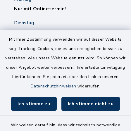
Nur mit Onlinetermin!
Dienstag
8.00-12.00 Uhr
14.00-18.00 Uhr
Mit Ihrer Zustimmung verwenden wir auf dieser Website
sog. Tracking-Cookies, die es uns ermöglichen besser zu
Mittwoch
verstehen, wie unsere Website genutzt wird. So können wir
8.00-12.00 Uhr
unser Angebot weiter verbessern. Ihre erteilte Einwilligung
Freitag
hierfür können Sie jederzeit über den Link in unseren
8.00-11.00 Uhr
Datenschutzhinweisen
widerrufen.
Ich stimme zu
Ich stimme nicht zu
Wir weisen darauf hin, dass wir technisch notwendige