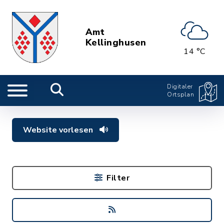
Amt
Kellinghusen
14 °C
Digitaler
Ortsplan
Website vorlesen
Filter