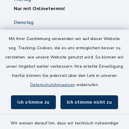
Nur mit Onlinetermin!
Dienstag
8.00-12.00 Uhr
14.00-18.00 Uhr
Mit Ihrer Zustimmung verwenden wir auf dieser Website
sog. Tracking-Cookies, die es uns ermöglichen besser zu
Mittwoch
verstehen, wie unsere Website genutzt wird. So können wir
8.00-12.00 Uhr
unser Angebot weiter verbessern. Ihre erteilte Einwilligung
Freitag
hierfür können Sie jederzeit über den Link in unseren
8.00-11.00 Uhr
Datenschutzhinweisen
widerrufen.
Ich stimme zu
Ich stimme nicht zu
Wir weisen darauf hin, dass wir technisch notwendige