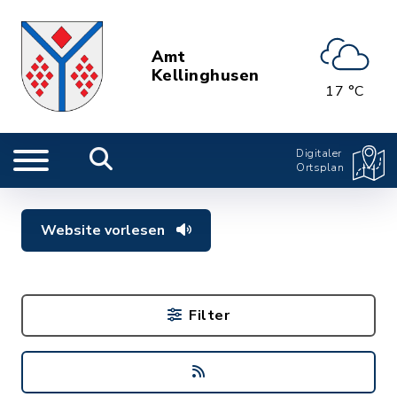
Amt
Kellinghusen
17 °C
Digitaler
Ortsplan
Website vorlesen
Filter