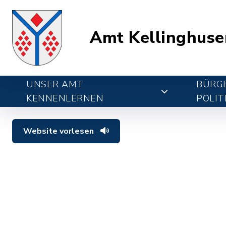
Amt Kellinghuse
UNSER AMT
BÜRGE
KENNENLERNEN
POLIT
Website vorlesen