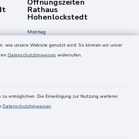
Öffnungszeiten
dt
Rathaus
Hohenlockstedt
Montag
edt
Nur mit Onlinetermin!
en, wie unsere Website genutzt wird. So können wir unser
eren
Datenschutzhinweisen
widerrufen.
Dienstag
8.00-12.00 Uhr
14.00-18.00 Uhr
ghusen.de
Mittwoch
 zu ermöglichen. Die Einwilligung zur Nutzung weiterer
8.00-12.00 Uhr
en
Datenschutzhinweisen
.
Freitag
8.00-11.00 Uhr