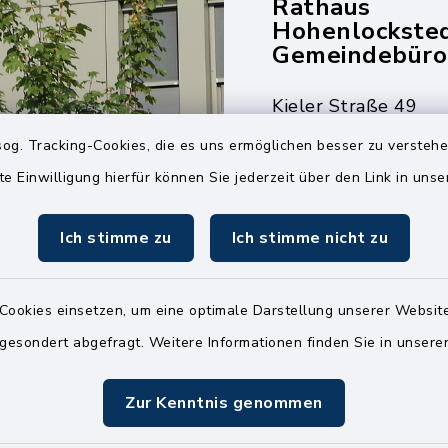
Rathaus
Hohenlockste
Gemeindebüro
Kieler Straße 49
25551 Hohenlockst
og. Tracking-Cookies, die es uns ermöglichen besser zu versteh
04826 30-0
te Einwilligung hierfür können Sie jederzeit über den Link in uns
04826 30-15
Ich stimme zu
Ich stimme nicht zu
info@amt-kellin
Cookies einsetzen, um eine optimale Darstellung unserer Website
 gesondert abgefragt. Weitere Informationen finden Sie in unser
Zur Kenntnis genommen