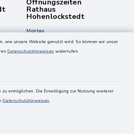
Öffnungszeiten
dt
Rathaus
Hohenlockstedt
Montag
edt
Nur mit Onlinetermin!
en, wie unsere Website genutzt wird. So können wir unser
eren
Datenschutzhinweisen
widerrufen.
Dienstag
8.00-12.00 Uhr
14.00-18.00 Uhr
ghusen.de
Mittwoch
 zu ermöglichen. Die Einwilligung zur Nutzung weiterer
8.00-12.00 Uhr
en
Datenschutzhinweisen
.
Freitag
8.00-11.00 Uhr