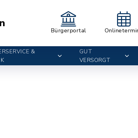
n
Bürgerportal
Onlinetermi
RSERVICE &
GUT
IK
VERSORGT