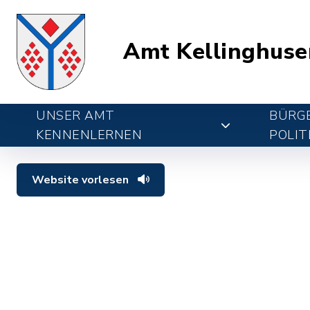
Amt Kellinghuse
UNSER AMT
BÜRGE
KENNENLERNEN
POLIT
Website vorlesen