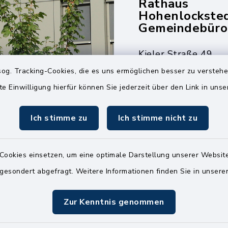
Rathaus
Hohenlockste
Gemeindebüro
Kieler Straße 49
25551 Hohenlockst
og. Tracking-Cookies, die es uns ermöglichen besser zu versteh
te Einwilligung hierfür können Sie jederzeit über den Link in uns
04826 30-0
04826 30-15
Ich stimme zu
Ich stimme nicht zu
info@amt-kellin
Cookies einsetzen, um eine optimale Darstellung unserer Website
 gesondert abgefragt. Weitere Informationen finden Sie in unser
Zur Kenntnis genommen