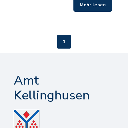
Mehr lesen
1
Amt
Kellinghusen