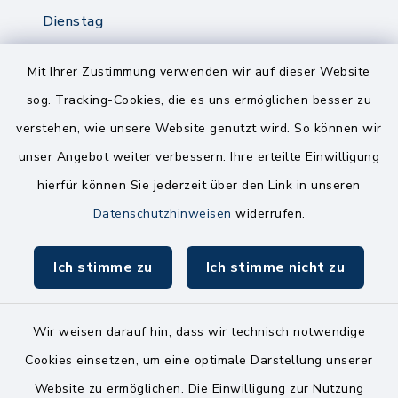
Dienstag
8.00-12.00 Uhr
14.00-18.00 Uhr
Mit Ihrer Zustimmung verwenden wir auf dieser Website
sog. Tracking-Cookies, die es uns ermöglichen besser zu
Mittwoch
verstehen, wie unsere Website genutzt wird. So können wir
8.00-12.00 Uhr
unser Angebot weiter verbessern. Ihre erteilte Einwilligung
Freitag
hierfür können Sie jederzeit über den Link in unseren
8.00-11.00 Uhr
Datenschutzhinweisen
widerrufen.
Ich stimme zu
Ich stimme nicht zu
Wir weisen darauf hin, dass wir technisch notwendige
Kontakt
Cookies einsetzen, um eine optimale Darstellung unserer
Website zu ermöglichen. Die Einwilligung zur Nutzung