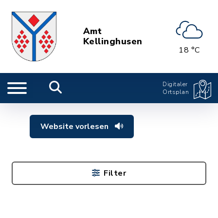
Amt
Kellinghusen
18 °C
Digitaler
Ortsplan
Website vorlesen
Filter