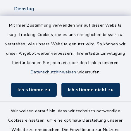
Dienstag
8.00-12.00 Uhr
14.00-18.00 Uhr
Mit Ihrer Zustimmung verwenden wir auf dieser Website
sog. Tracking-Cookies, die es uns ermöglichen besser zu
Mittwoch
verstehen, wie unsere Website genutzt wird. So können wir
8.00-12.00 Uhr
unser Angebot weiter verbessern. Ihre erteilte Einwilligung
Freitag
hierfür können Sie jederzeit über den Link in unseren
8.00-11.00 Uhr
Datenschutzhinweisen
widerrufen.
Ich stimme zu
Ich stimme nicht zu
Wir weisen darauf hin, dass wir technisch notwendige
Kontakt
Cookies einsetzen, um eine optimale Darstellung unserer
Website zu ermöglichen. Die Einwilligung zur Nutzung