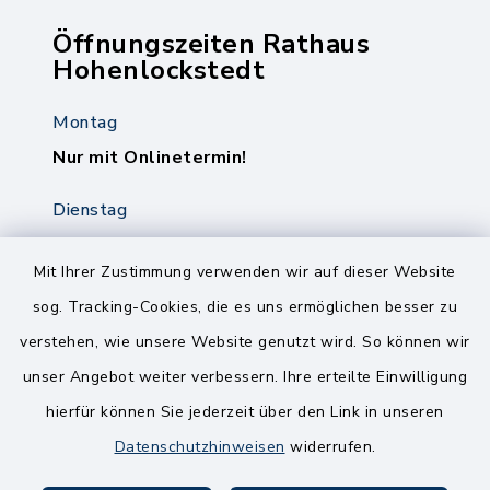
Öffnungszeiten Rathaus
Hohenlockstedt
Montag
Nur mit Onlinetermin!
Dienstag
8.00-12.00 Uhr
14.00-18.00 Uhr
Mit Ihrer Zustimmung verwenden wir auf dieser Website
sog. Tracking-Cookies, die es uns ermöglichen besser zu
Mittwoch
verstehen, wie unsere Website genutzt wird. So können wir
8.00-12.00 Uhr
unser Angebot weiter verbessern. Ihre erteilte Einwilligung
Freitag
hierfür können Sie jederzeit über den Link in unseren
8.00-11.00 Uhr
Datenschutzhinweisen
widerrufen.