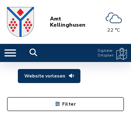
Amt
Kellinghusen
22 °C
Digitaler
Ortsplan
Website vorlesen
Filter