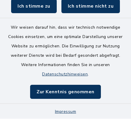
Ich stimme zu
Ich stimme nicht zu
Wir weisen darauf hin, dass wir technisch notwendige
Kontakt
Cookies einsetzen, um eine optimale Darstellung unserer
Website zu ermöglichen. Die Einwilligung zur Nutzung
Bankverbindungen
weiterer Dienste wird bei Bedarf gesondert abgefragt.
Weitere Informationen finden Sie in unseren
Barrierefreiheit
Datenschutzhinweisen
.
Datenschutz
Zur Kenntnis genommen
Impressum
Sitemap
Impressum
Cookie-Einstellungen