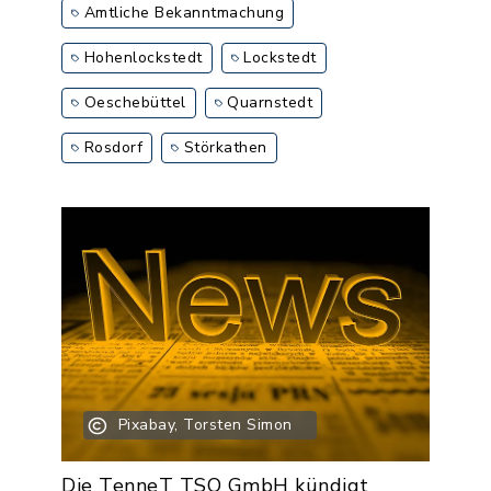
Amtliche Bekanntmachung
Hohenlockstedt
Lockstedt
Oeschebüttel
Quarnstedt
Rosdorf
Störkathen
Pixabay, Torsten Simon
Die TenneT TSO GmbH kündigt