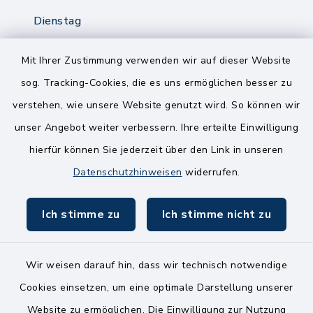
Dienstag
8.00-12.00 Uhr
14.00-18.00 Uhr
Mit Ihrer Zustimmung verwenden wir auf dieser Website
sog. Tracking-Cookies, die es uns ermöglichen besser zu
Mittwoch
verstehen, wie unsere Website genutzt wird. So können wir
8.00-12.00 Uhr
unser Angebot weiter verbessern. Ihre erteilte Einwilligung
Freitag
hierfür können Sie jederzeit über den Link in unseren
8.00-11.00 Uhr
Datenschutzhinweisen
widerrufen.
Ich stimme zu
Ich stimme nicht zu
Wir weisen darauf hin, dass wir technisch notwendige
Kontakt
Cookies einsetzen, um eine optimale Darstellung unserer
Website zu ermöglichen. Die Einwilligung zur Nutzung