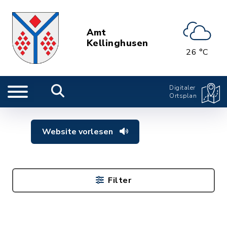
Amt
Kellinghusen
26 °C
Digitaler
Ortsplan
Website vorlesen
Filter