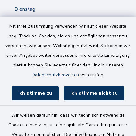
Dienstag
8.00-12.00 Uhr
14.00-18.00 Uhr
Mit Ihrer Zustimmung verwenden wir auf dieser Website
sog. Tracking-Cookies, die es uns ermöglichen besser zu
Mittwoch
verstehen, wie unsere Website genutzt wird. So können wir
8.00-12.00 Uhr
unser Angebot weiter verbessern. Ihre erteilte Einwilligung
Freitag
hierfür können Sie jederzeit über den Link in unseren
8.00-11.00 Uhr
Datenschutzhinweisen
widerrufen.
Ich stimme zu
Ich stimme nicht zu
Wir weisen darauf hin, dass wir technisch notwendige
Kontakt
Cookies einsetzen, um eine optimale Darstellung unserer
Website zu ermöglichen. Die Einwilligung zur Nutzung