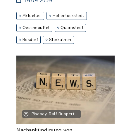
15.09.2025
Aktuelles
Hohenlockstedt
Oeschebüttel
Quarnstedt
Rosdorf
Störkathen
Pixabay, Ralf Ruppert
Nachankündigung von