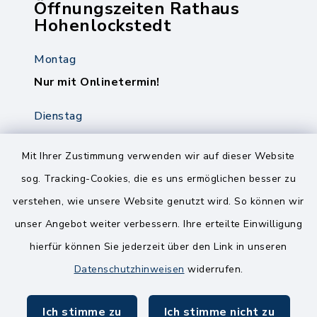
Öffnungszeiten Rathaus
Hohenlockstedt
Montag
Nur mit Onlinetermin!
Dienstag
8.00-12.00 Uhr
14.00-18.00 Uhr
Mit Ihrer Zustimmung verwenden wir auf dieser Website
sog. Tracking-Cookies, die es uns ermöglichen besser zu
Mittwoch
verstehen, wie unsere Website genutzt wird. So können wir
8.00-12.00 Uhr
unser Angebot weiter verbessern. Ihre erteilte Einwilligung
Freitag
hierfür können Sie jederzeit über den Link in unseren
8.00-11.00 Uhr
Datenschutzhinweisen
widerrufen.
Ich stimme zu
Ich stimme nicht zu