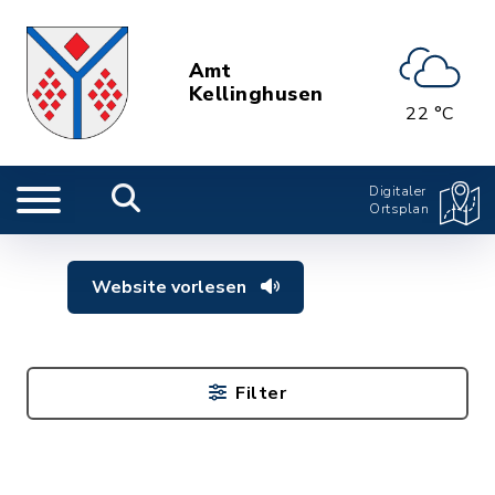
Amt
Kellinghusen
22 °C
Digitaler
Ortsplan
Website vorlesen
Filter