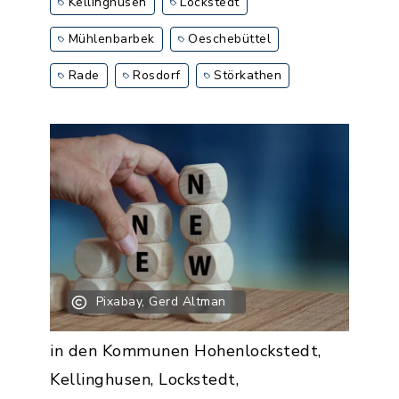
Kellinghusen
Lockstedt
Mühlenbarbek
Oeschebüttel
Rade
Rosdorf
Störkathen
Pixabay, Gerd Altman
in den Kommunen Hohenlockstedt,
Kellinghusen, Lockstedt,