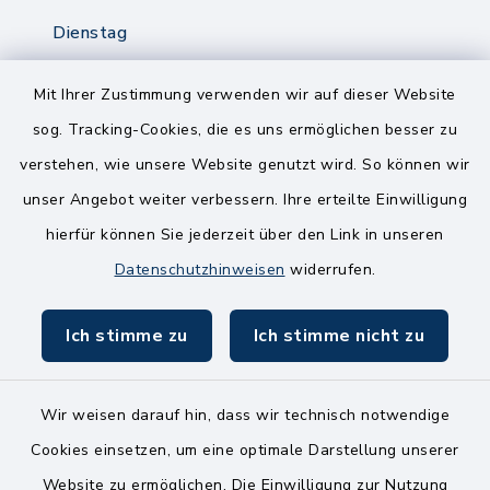
Dienstag
8.00-12.00 Uhr
14.00-18.00 Uhr
Mit Ihrer Zustimmung verwenden wir auf dieser Website
sog. Tracking-Cookies, die es uns ermöglichen besser zu
Mittwoch
verstehen, wie unsere Website genutzt wird. So können wir
8.00-12.00 Uhr
unser Angebot weiter verbessern. Ihre erteilte Einwilligung
Freitag
hierfür können Sie jederzeit über den Link in unseren
8.00-11.00 Uhr
Datenschutzhinweisen
widerrufen.
Ich stimme zu
Ich stimme nicht zu
Wir weisen darauf hin, dass wir technisch notwendige
Kontakt
Cookies einsetzen, um eine optimale Darstellung unserer
Website zu ermöglichen. Die Einwilligung zur Nutzung