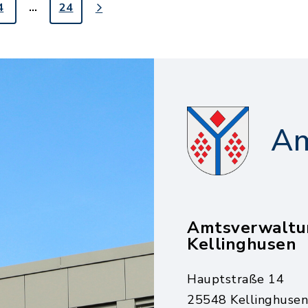
4
…
24
Am
Amtsverwaltu
Kellinghusen
Hauptstraße 14
25548 Kellinghusen