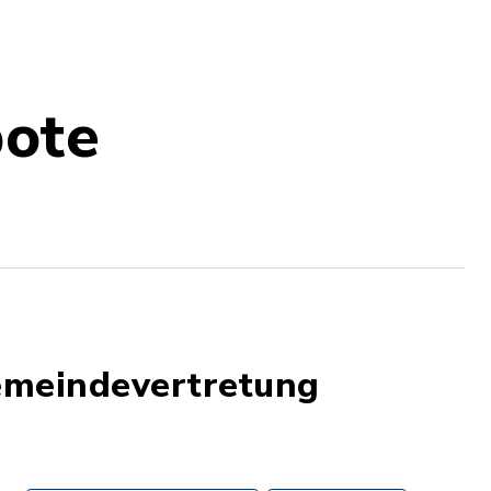
bote
emeindevertretung