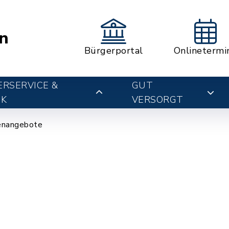
n
Bürgerportal
Onlinetermi
RSERVICE &
GUT
IK
VERSORGT
enangebote