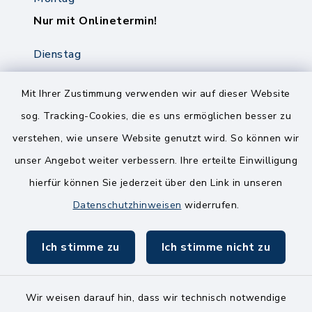
Nur mit Onlinetermin!
Dienstag
8.00-12.00 Uhr
14.00-18.00 Uhr
Mit Ihrer Zustimmung verwenden wir auf dieser Website
sog. Tracking-Cookies, die es uns ermöglichen besser zu
Mittwoch
verstehen, wie unsere Website genutzt wird. So können wir
8.00-12.00 Uhr
unser Angebot weiter verbessern. Ihre erteilte Einwilligung
Freitag
hierfür können Sie jederzeit über den Link in unseren
8.00-11.00 Uhr
Datenschutzhinweisen
widerrufen.
Ich stimme zu
Ich stimme nicht zu
Wir weisen darauf hin, dass wir technisch notwendige