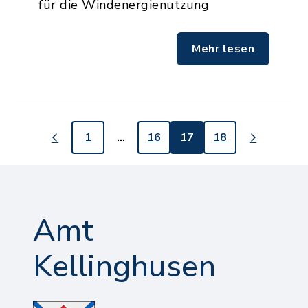
für die Windenergienutzung
Mehr lesen
1
…
16
17
18
Amt
Kellinghusen