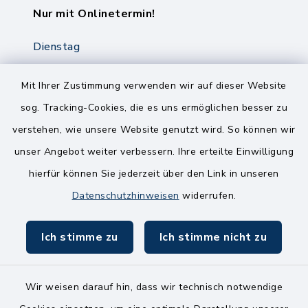
Nur mit Onlinetermin!
Dienstag
8.00-12.00 Uhr
14.00-18.00 Uhr
Mit Ihrer Zustimmung verwenden wir auf dieser Website
sog. Tracking-Cookies, die es uns ermöglichen besser zu
Mittwoch
verstehen, wie unsere Website genutzt wird. So können wir
8.00-12.00 Uhr
unser Angebot weiter verbessern. Ihre erteilte Einwilligung
Freitag
hierfür können Sie jederzeit über den Link in unseren
8.00-11.00 Uhr
Datenschutzhinweisen
widerrufen.
Ich stimme zu
Ich stimme nicht zu
Wir weisen darauf hin, dass wir technisch notwendige