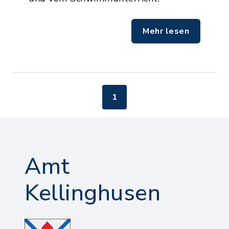
Mehr lesen
1
Amt
Kellinghusen