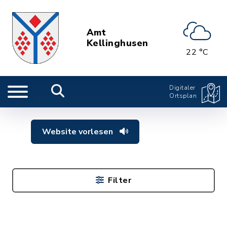
Amt
Kellinghusen
22 °C
Digitaler
Ortsplan
Website vorlesen
Filter