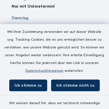
Nur mit Onlinetermin!
Dienstag
8.00-12.00 Uhr
14.00-18.00 Uhr
Mit Ihrer Zustimmung verwenden wir auf dieser Website
sog. Tracking-Cookies, die es uns ermöglichen besser zu
Mittwoch
verstehen, wie unsere Website genutzt wird. So können wir
8.00-12.00 Uhr
unser Angebot weiter verbessern. Ihre erteilte Einwilligung
Freitag
hierfür können Sie jederzeit über den Link in unseren
8.00-11.00 Uhr
Datenschutzhinweisen
widerrufen.
Ich stimme zu
Ich stimme nicht zu
Wir weisen darauf hin, dass wir technisch notwendige